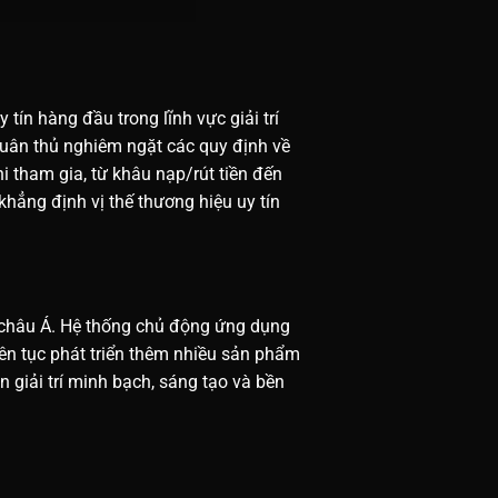
ín hàng đầu trong lĩnh vực giải trí
 tuân thủ nghiêm ngặt các quy định về
i tham gia, từ khâu nạp/rút tiền đến
 khẳng định vị thế thương hiệu uy tín
i châu Á. Hệ thống chủ động ứng dụng
iên tục phát triển thêm nhiều sản phẩm
 giải trí minh bạch, sáng tạo và bền