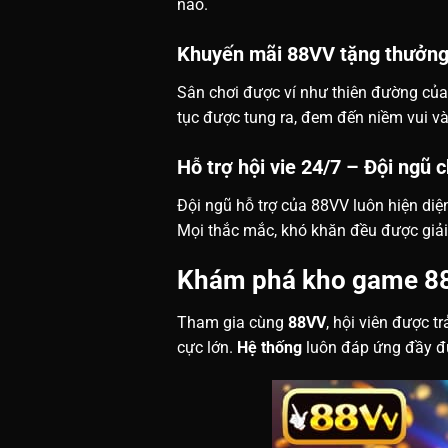
nào.
Khuyến mãi 88VV tặng thưởng
Sân chơi được ví như thiên đường của
tục được tung ra, đem đến niềm vui và 
Hỗ trợ hội vie 24/7 – Đội ngũ 
Đội ngũ hỗ trợ của 88VV luôn hiện diệ
Mọi thắc mắc, khó khăn đều được giải 
Khám phá kho game 88
Tham gia cùng
88VV
, hội viên được t
cực lớn.
Hệ thống
luôn đáp ứng đầy đủ