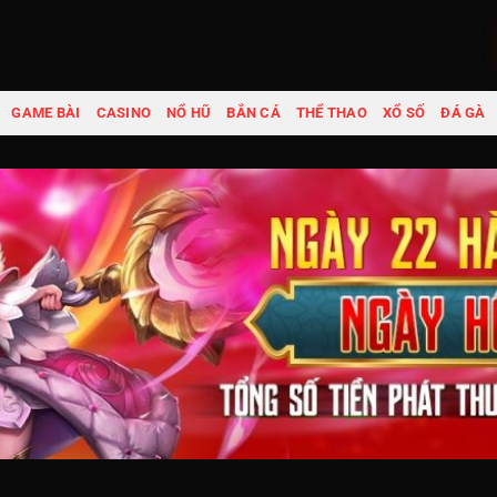
GAME BÀI
CASINO
NỔ HŨ
BẮN CÁ
THỂ THAO
XỔ SỐ
ĐÁ GÀ