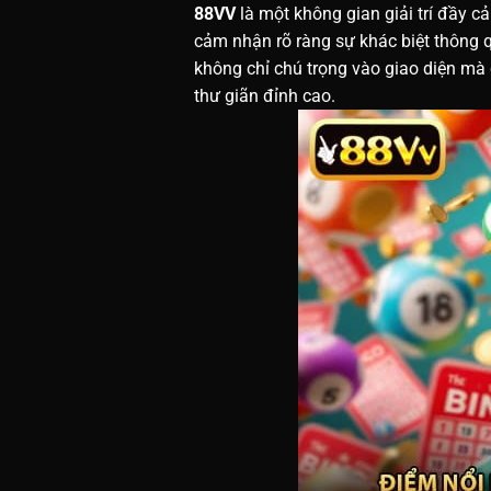
88VV
là một không gian giải trí đầy c
cảm nhận rõ ràng sự khác biệt thông qu
không chỉ chú trọng vào giao diện mà
thư giãn đỉnh cao.