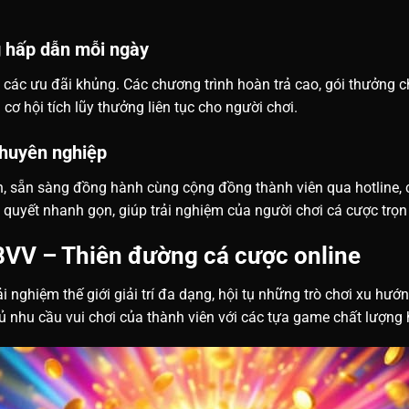
 hấp dẫn mỗi ngày
 các ưu đãi khủng. Các chương trình hoàn trả cao, gói thưởng 
cơ hội tích lũy thưởng liên tục cho người chơi.
chuyên nghiệp
n, sẵn sàng đồng hành cùng cộng đồng thành viên qua hotline, c
quyết nhanh gọn, giúp trải nghiệm của người chơi cá cược trọn 
VV – Thiên đường cá cược online
rải nghiệm thế giới giải trí đa dạng, hội tụ những trò chơi xu hư
 nhu cầu vui chơi của thành viên với các tựa game chất lượng