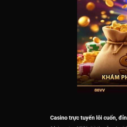
Casino trực tuyến lôi cuốn, đỉ