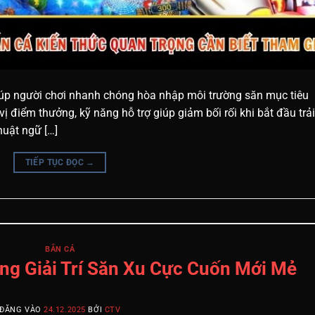
iúp người chơi nhanh chóng hòa nhập môi trường săn mục tiêu
 vị điểm thưởng, kỹ năng hỗ trợ giúp giảm bối rối khi bắt đầu trải
huật ngữ […]
TIẾP TỤC ĐỌC
→
BẮN CÁ
ng Giải Trí Săn Xu Cực Cuốn Mới Mẻ
ĐĂNG VÀO
24.12.2025
BỞI
CTV