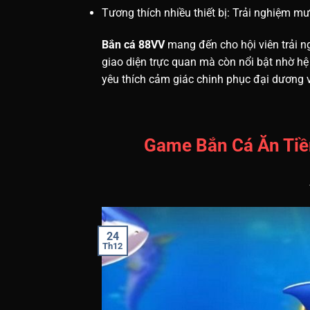
Tương thích nhiều thiết bị: Trải nghiệm mư
Bắn cá 88VV
mang đến cho hội viên trải n
giao diện trực quan mà còn nổi bật nhờ h
yêu thích cảm giác chinh phục đại dương 
Game Bắn Cá Ăn Tiề
24
Th12