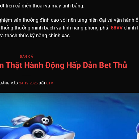
ợt trên cả điện thoại và máy tính bảng.
ghiệm săn thưởng đỉnh cao với nền tảng hiện đại và vận hành ổn
ệ thống thưởng minh bạch và tính năng phong phú.
88VV
chính l
và thách thức kỹ năng chính xác.
BẮN CÁ
n Thật Hành Động Hấp Dẫn Bet Thủ
ĐĂNG VÀO
24.12.2025
BỞI
CTV