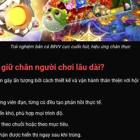
Trải nghiệm bắn cá 88VV cực cuốn hút, hiệu ứng chân thực
 giữ chân người chơi lâu dài?
n gây ấn tượng bởi cách thiết kế và vận hành thân thiện với hội 
g viên đạn, từng cú đều tạo phản hồi thực tế.
ến khó, phù hợp mọi trình độ.
 theo chuỗi hoặc theo mục tiêu.
ận được hiển thị ngay sau khi trúng.