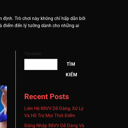
 định. Trò chơi này không chỉ hấp dẫn bởi
à điểm đến lý tưởng dành cho những ai
Tìm kiếm
TÌM
KIẾM
Recent Posts
Liên Hệ 88VV Dễ Dàng, Xử Lý
Và Hỗ Trợ Mọi Thời Điểm
Đăng Nhập 88VV Dễ Dàng Và