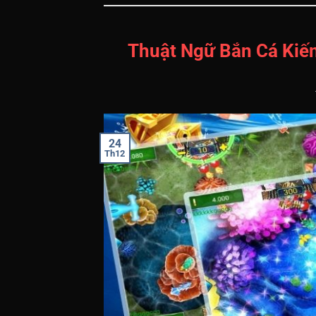
Thuật Ngữ Bắn Cá Kiế
24
Th12