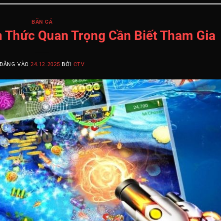
BẮN CÁ
n Thức Quan Trọng Cần Biết Tham Gia
ĐĂNG VÀO
24.12.2025
BỞI
CTV