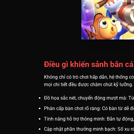
Điều gì khiến sảnh bắn cá
Không chỉ có trò chơi hấp dẫn, hệ thống cò
mọi chi tiết đều được chăm chút kỹ lưỡng.
Đồ họa sắc nét, chuyển động mượt mà: Từn
Phân cấp bàn chơi rõ ràng: Có bàn từ dễ đ
Tính năng hỗ trợ thông minh: Bắn tự động,
Cập nhật phần thưởng minh bạch: Số xu nh