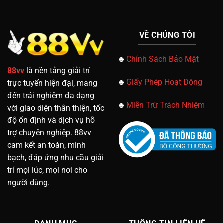
VỀ CHÚNG TÔI
♣
Chính Sách Bảo Mật
88vv
là nền tảng giải trí
♣
Giấy Phép Hoạt Động
trực tuyến hiện đại, mang
đến trải nghiệm đa dạng
♣
Miễn Trừ Trách Nhiệm
với giao diện thân thiện, tốc
độ ổn định và dịch vụ hỗ
trợ chuyên nghiệp. 88vv
cam kết an toàn, minh
bạch, đáp ứng nhu cầu giải
trí mọi lúc, mọi nơi cho
người dùng.