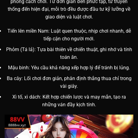
phong cách chơi. Từ đơn giản đến phức tạp, từ truyền
thống đến hiện đại, mỗi trò đều được đầu tư kỹ lưỡng về
giao diện và luật chơi.
Tiến lên miền Nam: Luật quen thuộc, nhịp chơi nhanh, dễ
tiếp cận cho người mới.
Phỏm (Tá lả): Tựa bài thiên về chiến thuật, ghi nhớ và tính
toán ăn.
Mậu binh: Yêu cầu khả năng xếp hợp lý để tránh bị lủng.
Ba cây: Lối chơi đơn giản, phân định thắng thua chỉ trong
vài giây.
Xì tố, xì dách: Kết hợp chiến lược và may mắn, tạo ra
những ván đầy kịch tính.