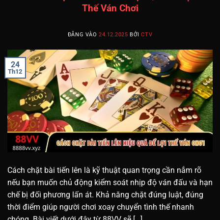
Thế Ván Chơi
ĐĂNG VÀO
24.12.2025
BỞI
CTV
24
Th12
Cách chặt bài tiến lên là kỹ thuật quan trọng cần nắm rõ
nếu bạn muốn chủ động kiểm soát nhịp độ ván đấu và hạn
chế bị đối phương lấn át. Khả năng chặt đúng luật, đúng
thời điểm giúp người chơi xoay chuyển tình thế nhanh
chóng. Bài viết dưới đây từ 88VV sẽ […]