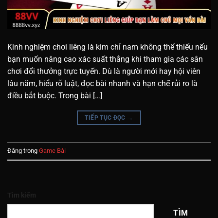
Kinh nghiệm chơi liêng là kim chỉ nam không thể thiếu nếu
bạn muốn nâng cao xác suất thắng khi tham gia các sân
chơi đổi thưởng trực tuyến. Dù là người mới hay hội viên
lâu năm, hiểu rõ luật, đọc bài nhanh và hạn chế rủi ro là
điều bắt buộc. Trong bài […]
TIẾP TỤC ĐỌC
→
Đăng trong
Game Bài
Tìm kiếm
TÌM