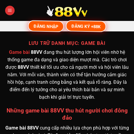
Bỏ
qua
nội
dung
ĐĂNG NHẬP
ĐĂNG KÝ +88K
LƯU TRỮ DANH MỤC:
GAME BÀI
Game bài
88VV
đang thu hút lượng lớn hội viên nhờ hệ
thống game đa dạng và giao diện mượt mà. Các trò chơi
được
88VV
thiết kế tối ưu cho cả người mới và hội viên lâu
năm. Với mỗi ván, thành viên có thể tận hưởng cảm giác
hồi hộp, cạnh tranh công bằng và kết quả rõ ràng. Đây là
điểm đến lý tưởng cho ai yêu thích bài bản và sự minh
bạch khi giải trí trực tuyến.
Những game bài 88VV thu hút người chơi đông
đảo
Game bài 88VV
cung cấp nhiều lựa chọn phù hợp với từng