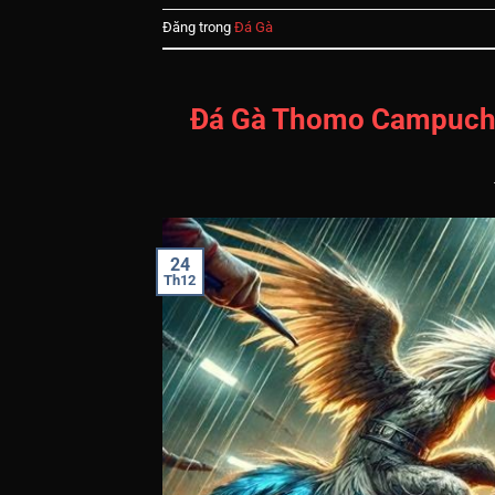
Đăng trong
Đá Gà
Đá Gà Thomo Campuchia
24
Th12