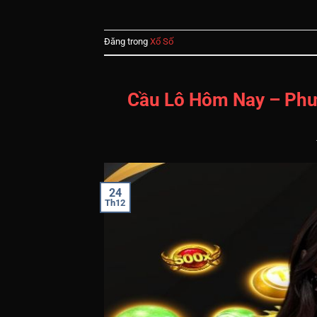
Đăng trong
Xổ Số
Cầu Lô Hôm Nay – Phư
24
Th12