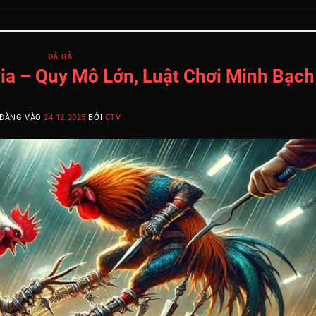
ĐÁ GÀ
 – Quy Mô Lớn, Luật Chơi Minh Bạch
ĐĂNG VÀO
24.12.2025
BỞI
CTV