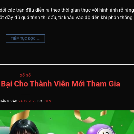
õi các trận đấu diễn ra theo thời gian thực với hình ảnh rõ ràng
ắt đầy đủ quá trình thi đấu, từ khâu vào độ đến khi phân thắng
TIẾP TỤC ĐỌC
→
XỔ SỐ
 Bại Cho Thành Viên Mới Tham Gia
ĐĂNG VÀO
24.12.2025
BỞI
CTV