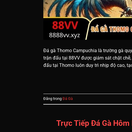
Đá gà Thomo Campuchia là trường gà quy m
trận đấu tại 88VV được giám sát chặt chẽ,
đấu tại Thomo luôn duy trì nhịp độ cao, tạ
Đăng trong
Đá Gà
Trực Tiếp Đá Gà Hôm 