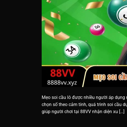
Mẹo soi cầu lô được nhiều người áp dụng 
chọn số theo cảm tính, quá trình soi cầu d
giúp người chơi tại 88VV nhận diện xu […]