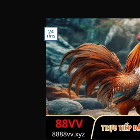
24
Th12